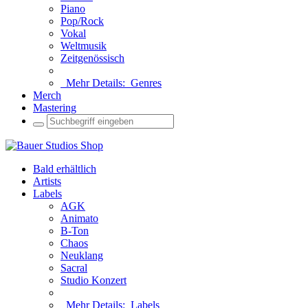
Piano
Pop/Rock
Vokal
Weltmusik
Zeitgenössisch
Mehr Details:
Genres
Merch
Mastering
Bald erhältlich
Artists
Labels
AGK
Animato
B-Ton
Chaos
Neuklang
Sacral
Studio Konzert
Mehr Details:
Labels