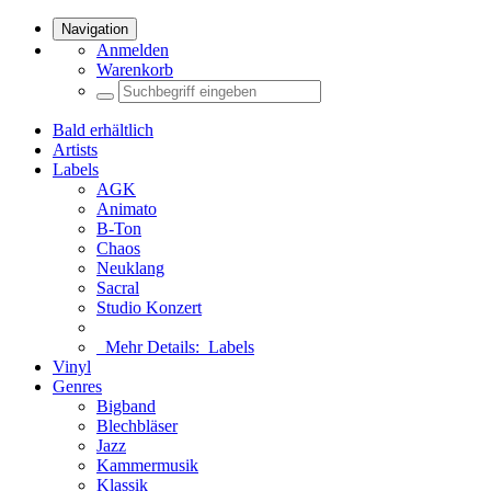
Navigation
Anmelden
Warenkorb
Bald erhältlich
Artists
Labels
AGK
Animato
B-Ton
Chaos
Neuklang
Sacral
Studio Konzert
Mehr Details:
Labels
Vinyl
Genres
Bigband
Blechbläser
Jazz
Kammermusik
Klassik