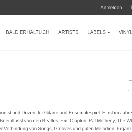
Anmelden
BALD ERHÄLTLICH
ARTISTS
LABELS
VINY
omponist und Dozent für Gitarre und Ensemblespiel. Er ist im J
 Beeinflusst von den Beatles, Eric Clapton, Pat Metheny, The W
 der Verbindung von Songs, Grooves und guten Melodien. Ergänzt