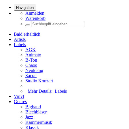
Navigation
Anmelden
Warenkorb
Bald erhältlich
Artists
Labels
AGK
Animato
B-Ton
Chaos
Neuklang
Sacral
Studio Konzert
Mehr Details:
Labels
Vinyl
Genres
Bigband
Blechbläser
Jazz
Kammermusik
Klassik