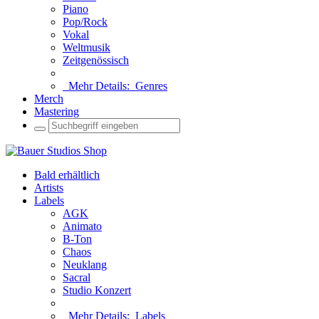
Piano
Pop/Rock
Vokal
Weltmusik
Zeitgenössisch
Mehr Details:
Genres
Merch
Mastering
Bald erhältlich
Artists
Labels
AGK
Animato
B-Ton
Chaos
Neuklang
Sacral
Studio Konzert
Mehr Details:
Labels