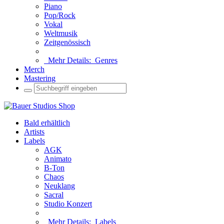
Piano
Pop/Rock
Vokal
Weltmusik
Zeitgenössisch
Mehr Details:
Genres
Merch
Mastering
Bald erhältlich
Artists
Labels
AGK
Animato
B-Ton
Chaos
Neuklang
Sacral
Studio Konzert
Mehr Details:
Labels