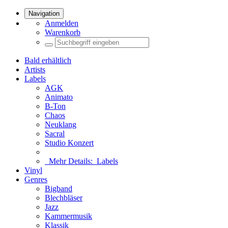
Navigation
Anmelden
Warenkorb
Bald erhältlich
Artists
Labels
AGK
Animato
B-Ton
Chaos
Neuklang
Sacral
Studio Konzert
Mehr Details:
Labels
Vinyl
Genres
Bigband
Blechbläser
Jazz
Kammermusik
Klassik