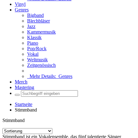
Vinyl
Genres
Bigband
Blechbläser
Jazz
Kammermusik
Klassik
Piano
Pop/Rock
Vokal
Weltmusik
Zeitgenössisch
Mehr Details:
Genres
Merch
Mastering
Startseite
Stimmband
Stimmband
Stimmband ist ein Vokalensemble, das fünf talentierte Sänger