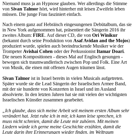
Niemand muss ja an Hypnose glauben. Wer allerdings die Stimme
von
Sivan Talmor
hört, wird hinterher mit leisen Zweifeln leben
müssen. Die junge Frau fasziniert einfach.
Nach einem ganz auf Hebräisch eingesungenen Debütalbum, das sie
in New York aufgenommen hat, präsentiert die Sängerin 2016 ihr
zweites Album:
FIRE
. Auf dieser CD, die von
Ori Winikur
(bekannt durch seine Produktion von
Asaf Avidan and the Mojos
)
produziert wurde, spielen auch beeindruckende Musiker wie der
Trompeter
Avishai Cohen
oder der Perkussionist
Itamar Doari
.
Die neuen Kompositionen - dieses Mal auf Englisch gesungen -
bewegen sich traumwandlerisch zwischen Pop und Folk. Eine Art
von Musik, die einen mit offenen Augen träumen lässt.
Sivan Talmor
ist in Israel bereits in vielen Musicals aufgetreten.
Später wurde sie die Lead Sängerin der Israelischen Armee Band,
mit der sie hunderte von Konzerten in Israel und im Ausland
absolvierte. In den letzten Jahren hat sie mit vielen der wichtigsten
Israelischen Künstler zusammen gearbeitet.
„Ich glaube, dass sich meine Arbeit seit meinem ersten Album sehr
verändert hat. Jetzt ruhe ich in mir, ich kann leise sprechen, ich
muss nicht schreien, damit die Leute mir zuhören. Mit meinen
Liedern würde ich gerne meine Geschichte erzählen, damit die
Leute darin ihre Erinnerungen wieder finden, im Weltraum