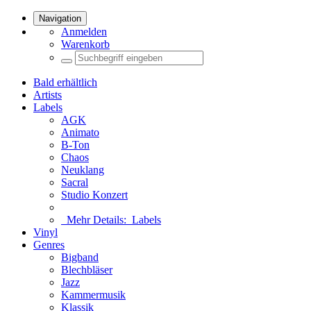
Navigation
Anmelden
Warenkorb
Bald erhältlich
Artists
Labels
AGK
Animato
B-Ton
Chaos
Neuklang
Sacral
Studio Konzert
Mehr Details:
Labels
Vinyl
Genres
Bigband
Blechbläser
Jazz
Kammermusik
Klassik