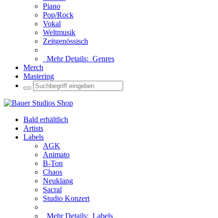
Piano
Pop/Rock
Vokal
Weltmusik
Zeitgenössisch
Mehr Details:
Genres
Merch
Mastering
Bald erhältlich
Artists
Labels
AGK
Animato
B-Ton
Chaos
Neuklang
Sacral
Studio Konzert
Mehr Details:
Labels