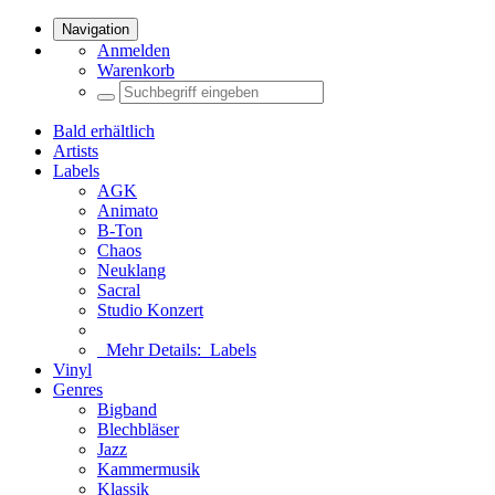
Navigation
Anmelden
Warenkorb
Bald erhältlich
Artists
Labels
AGK
Animato
B-Ton
Chaos
Neuklang
Sacral
Studio Konzert
Mehr Details:
Labels
Vinyl
Genres
Bigband
Blechbläser
Jazz
Kammermusik
Klassik