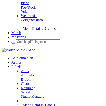
Piano
Pop/Rock
Vokal
Weltmusik
Zeitgenössisch
Mehr Details:
Genres
Merch
Mastering
Bald erhältlich
Artists
Labels
AGK
Animato
B-Ton
Chaos
Neuklang
Sacral
Studio Konzert
Mehr Details:
Labels