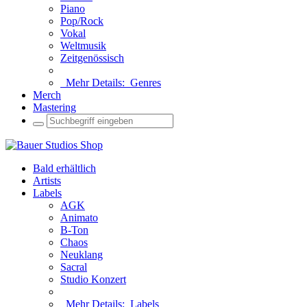
Piano
Pop/Rock
Vokal
Weltmusik
Zeitgenössisch
Mehr Details:
Genres
Merch
Mastering
Bald erhältlich
Artists
Labels
AGK
Animato
B-Ton
Chaos
Neuklang
Sacral
Studio Konzert
Mehr Details:
Labels