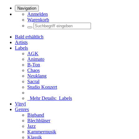
Navigation
Anmelden
Warenkorb
Bald erhältlich
Artists
Labels
AGK
Animato
B-Ton
Chaos
Neuklang
Sacral
Studio Konzert
Mehr Details:
Labels
Vinyl
Genres
Bigband
Blechbläser
Jazz
Kammermusik
Klassik