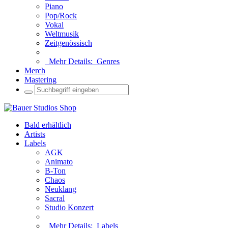
Piano
Pop/Rock
Vokal
Weltmusik
Zeitgenössisch
Mehr Details:
Genres
Merch
Mastering
Bald erhältlich
Artists
Labels
AGK
Animato
B-Ton
Chaos
Neuklang
Sacral
Studio Konzert
Mehr Details:
Labels