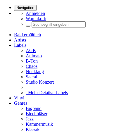
Navigation
Anmelden
Warenkorb
Bald erhältlich
Artists
Labels
AGK
Animato
B-Ton
Chaos
Neuklang
Sacral
Studio Konzert
Mehr Details:
Labels
Vinyl
Genres
Bigband
Blechbläser
Jazz
Kammermusik
Klassik