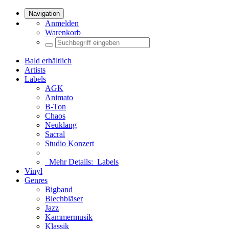
Navigation
Anmelden
Warenkorb
Bald erhältlich
Artists
Labels
AGK
Animato
B-Ton
Chaos
Neuklang
Sacral
Studio Konzert
Mehr Details:
Labels
Vinyl
Genres
Bigband
Blechbläser
Jazz
Kammermusik
Klassik