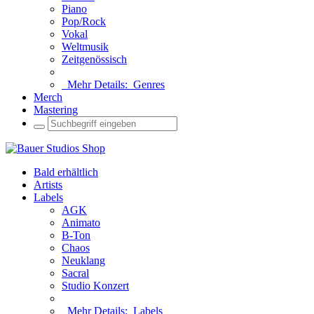
Piano
Pop/Rock
Vokal
Weltmusik
Zeitgenössisch
Mehr Details:
Genres
Merch
Mastering
Bald erhältlich
Artists
Labels
AGK
Animato
B-Ton
Chaos
Neuklang
Sacral
Studio Konzert
Mehr Details:
Labels