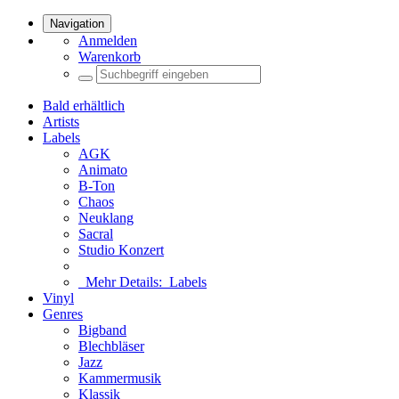
Navigation
Anmelden
Warenkorb
Bald erhältlich
Artists
Labels
AGK
Animato
B-Ton
Chaos
Neuklang
Sacral
Studio Konzert
Mehr Details:
Labels
Vinyl
Genres
Bigband
Blechbläser
Jazz
Kammermusik
Klassik