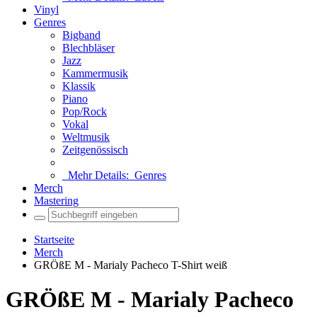
Vinyl
Genres
Bigband
Blechbläser
Jazz
Kammermusik
Klassik
Piano
Pop/Rock
Vokal
Weltmusik
Zeitgenössisch
Mehr Details:
Genres
Merch
Mastering
Startseite
Merch
GRÖßE M - Marialy Pacheco T-Shirt weiß
GRÖßE M - Marialy Pacheco