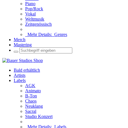
Piano
Pop/Rock
Vokal
Weltmusik
Zeitgenössisch
Mehr Details:
Genres
Merch
Mastering
Bald erhältlich
Artists
Labels
AGK
Animato
B-Ton
Chaos
Neuklang
Sacral
Studio Konzert
Mehr Details:
Labels