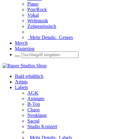
Piano
Pop/Rock
Vokal
Weltmusik
Zeitgenössisch
Mehr Details:
Genres
Merch
Mastering
Bald erhältlich
Artists
Labels
AGK
Animato
B-Ton
Chaos
Neuklang
Sacral
Studio Konzert
Mehr Details:
Labels