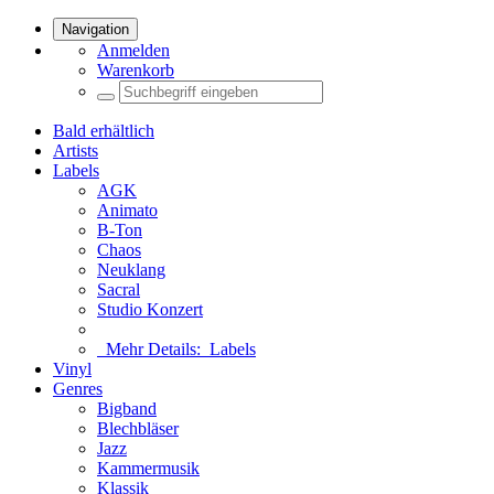
Navigation
Anmelden
Warenkorb
Bald erhältlich
Artists
Labels
AGK
Animato
B-Ton
Chaos
Neuklang
Sacral
Studio Konzert
Mehr Details:
Labels
Vinyl
Genres
Bigband
Blechbläser
Jazz
Kammermusik
Klassik