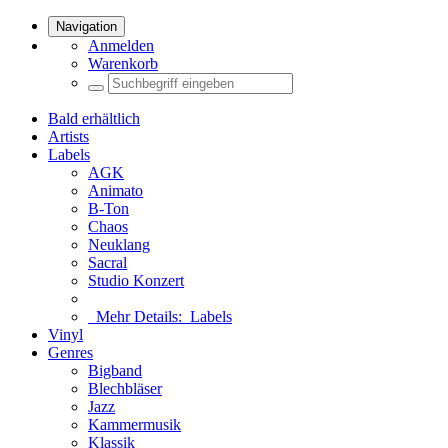
Navigation
Anmelden
Warenkorb
Bald erhältlich
Artists
Labels
AGK
Animato
B-Ton
Chaos
Neuklang
Sacral
Studio Konzert
Mehr Details:
Labels
Vinyl
Genres
Bigband
Blechbläser
Jazz
Kammermusik
Klassik