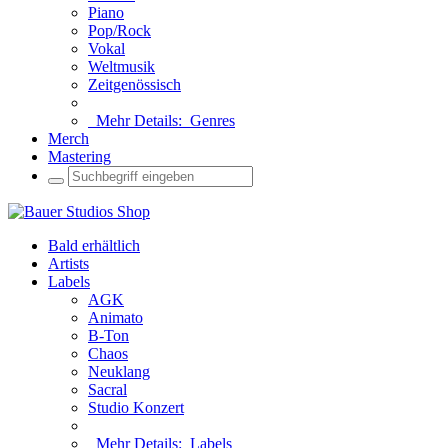
Piano
Pop/Rock
Vokal
Weltmusik
Zeitgenössisch
Mehr Details:
Genres
Merch
Mastering
Bald erhältlich
Artists
Labels
AGK
Animato
B-Ton
Chaos
Neuklang
Sacral
Studio Konzert
Mehr Details:
Labels