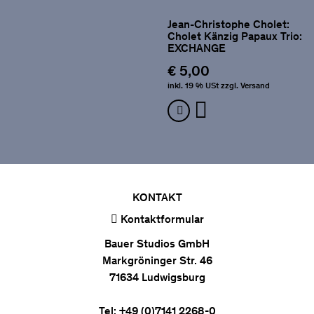
Jean-Christophe Cholet:
Cholet Känzig Papaux Trio:
EXCHANGE
€ 5,00
inkl. 19 % USt zzgl. Versand
KONTAKT
Kontaktformular
Bauer Studios GmbH
Markgröninger Str. 46
71634 Ludwigsburg
Tel: +49 (0)7141 2268-0