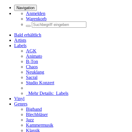
Navigation
Anmelden
Warenkorb
Bald erhältlich
Artists
Labels
AGK
Animato
B-Ton
Chaos
Neuklang
Sacral
Studio Konzert
Mehr Details:
Labels
Vinyl
Genres
Bigband
Blechbläser
Jazz
Kammermusik
Klassik