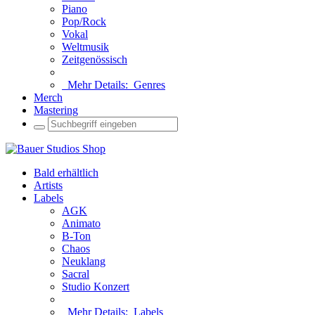
Piano
Pop/Rock
Vokal
Weltmusik
Zeitgenössisch
Mehr Details:
Genres
Merch
Mastering
Bald erhältlich
Artists
Labels
AGK
Animato
B-Ton
Chaos
Neuklang
Sacral
Studio Konzert
Mehr Details:
Labels