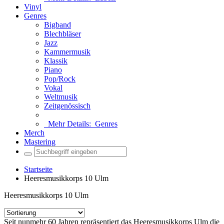
Vinyl
Genres
Bigband
Blechbläser
Jazz
Kammermusik
Klassik
Piano
Pop/Rock
Vokal
Weltmusik
Zeitgenössisch
Mehr Details:
Genres
Merch
Mastering
Startseite
Heeresmusikkorps 10 Ulm
Heeresmusikkorps 10 Ulm
Seit nunmehr 60 Jahren repräsentiert das Heeresmusikkorps Ulm die