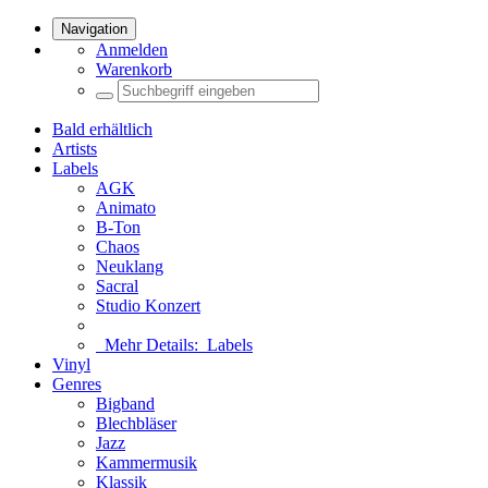
Navigation
Anmelden
Warenkorb
Bald erhältlich
Artists
Labels
AGK
Animato
B-Ton
Chaos
Neuklang
Sacral
Studio Konzert
Mehr Details:
Labels
Vinyl
Genres
Bigband
Blechbläser
Jazz
Kammermusik
Klassik