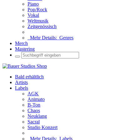
Piano
Pop/Rock
Vokal
Weltmusik
Zeitgenössisch
Mehr Details:
Genres
Merch
Mastering
Bald erhältlich
Artists
Labels
AGK
Animato
B-Ton
Chaos
Neuklang
Sacral
Studio Konzert
Mehr Details:
Labels