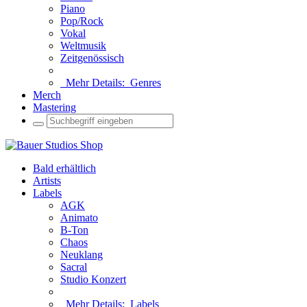
Piano
Pop/Rock
Vokal
Weltmusik
Zeitgenössisch
Mehr Details:
Genres
Merch
Mastering
Bald erhältlich
Artists
Labels
AGK
Animato
B-Ton
Chaos
Neuklang
Sacral
Studio Konzert
Mehr Details:
Labels