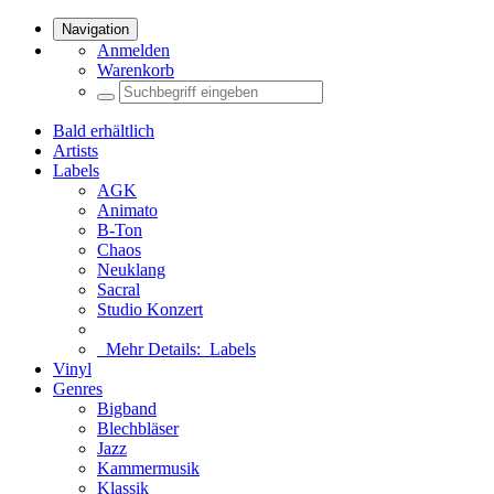
Navigation
Anmelden
Warenkorb
Bald erhältlich
Artists
Labels
AGK
Animato
B-Ton
Chaos
Neuklang
Sacral
Studio Konzert
Mehr Details:
Labels
Vinyl
Genres
Bigband
Blechbläser
Jazz
Kammermusik
Klassik