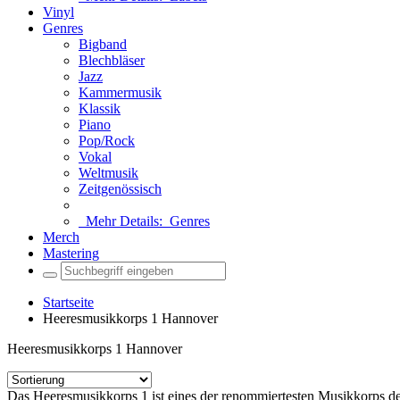
Vinyl
Genres
Bigband
Blechbläser
Jazz
Kammermusik
Klassik
Piano
Pop/Rock
Vokal
Weltmusik
Zeitgenössisch
Mehr Details:
Genres
Merch
Mastering
Startseite
Heeresmusikkorps 1 Hannover
Heeresmusikkorps 1 Hannover
Das Heeresmusikkorps 1 ist eines der renommiertesten Musikkorps de