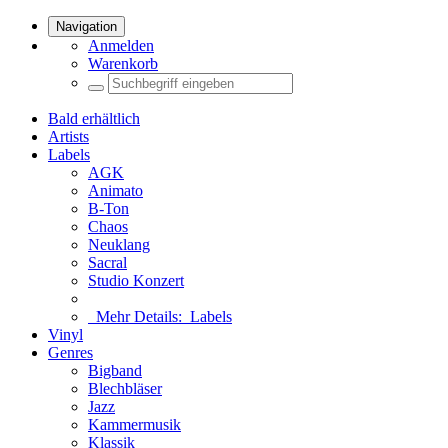
Navigation
Anmelden
Warenkorb
Bald erhältlich
Artists
Labels
AGK
Animato
B-Ton
Chaos
Neuklang
Sacral
Studio Konzert
Mehr Details:
Labels
Vinyl
Genres
Bigband
Blechbläser
Jazz
Kammermusik
Klassik