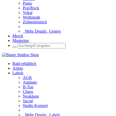
Piano
Pop/Rock
Vokal
Weltmusik
Zeitgenössisch
Mehr Details:
Genres
Merch
Mastering
Bald erhältlich
Artists
Labels
AGK
Animato
B-Ton
Chaos
Neuklang
Sacral
Studio Konzert
Mehr Details:
Labels