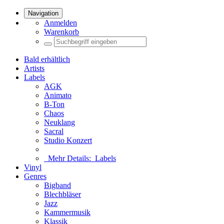
Navigation
Anmelden
Warenkorb
Bald erhältlich
Artists
Labels
AGK
Animato
B-Ton
Chaos
Neuklang
Sacral
Studio Konzert
Mehr Details:
Labels
Vinyl
Genres
Bigband
Blechbläser
Jazz
Kammermusik
Klassik