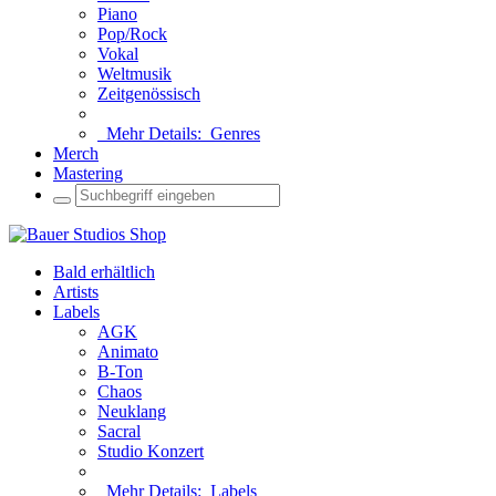
Piano
Pop/Rock
Vokal
Weltmusik
Zeitgenössisch
Mehr Details:
Genres
Merch
Mastering
Bald erhältlich
Artists
Labels
AGK
Animato
B-Ton
Chaos
Neuklang
Sacral
Studio Konzert
Mehr Details:
Labels