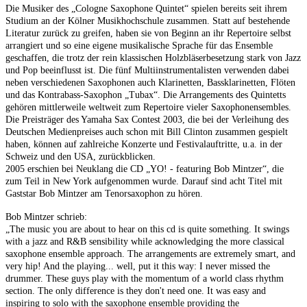
Die Musiker des „Cologne Saxophone Quintet“ spielen bereits seit ihrem
Studium an der Kölner Musikhochschule zusammen. Statt auf bestehende
Literatur zurück zu greifen, haben sie von Beginn an ihr Repertoire selbst
arrangiert und so eine eigene musikalische Sprache für das Ensemble
geschaffen, die trotz der rein klassischen Holzbläserbesetzung stark von Jazz
und Pop beeinflusst ist. Die fünf Multiinstrumentalisten verwenden dabei
neben verschiedenen Saxophonen auch Klarinetten, Bassklarinetten, Flöten
und das Kontrabass-Saxophon „Tubax“. Die Arrangements des Quintetts
gehören mittlerweile weltweit zum Repertoire vieler Saxophonensembles.
Die Preisträger des Yamaha Sax Contest 2003, die bei der Verleihung des
Deutschen Medienpreises auch schon mit Bill Clinton zusammen gespielt
haben, können auf zahlreiche Konzerte und Festivalauftritte, u.a. in der
Schweiz und den USA, zurückblicken.
2005 erschien bei Neuklang die CD „YO! - featuring Bob Mintzer“, die
zum Teil in New York aufgenommen wurde. Darauf sind acht Titel mit
Gaststar Bob Mintzer am Tenorsaxophon zu hören.
Bob Mintzer schrieb:
„The music you are about to hear on this cd is quite something. It swings
with a jazz and R&B sensibility while acknowledging the more classical
saxophone ensemble approach. The arrangements are extremely smart, and
very hip! And the playing... well, put it this way: I never missed the
drummer. These guys play with the momentum of a world class rhythm
section. The only difference is they don't need one. It was easy and
inspiring to solo with the saxophone ensemble providing the