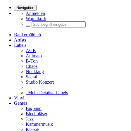
Navigation
Anmelden
Warenkorb
Bald erhältlich
Artists
Labels
AGK
Animato
B-Ton
Chaos
Neuklang
Sacral
Studio Konzert
Mehr Details:
Labels
Vinyl
Genres
Bigband
Blechbläser
Jazz
Kammermusik
Klassik