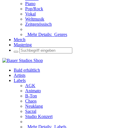
Piano
Pop/Rock
Vokal
Weltmusik
Zeitgenössisch
Mehr Details:
Genres
Merch
Mastering
Bald erhältlich
Artists
Labels
AGK
Animato
B-Ton
Chaos
Neuklang
Sacral
Studio Konzert
Mehr Details:
Labels