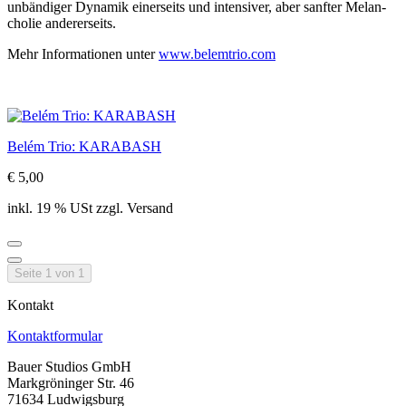
un­bän­di­ger Dy­na­mik ei­ner­seits und in­ten­si­ver, aber sanf­ter Me­lan­
cho­lie an­de­rer­seits.
Mehr In­for­ma­tio­nen un­ter
www.belemtrio.com
Belém Trio: KARABASH
€ 5,00
inkl. 19 % USt zzgl. Versand
Seite 1 von 1
Kontakt
Kontaktformular
Bauer Studios GmbH
Markgröninger Str. 46
71634 Ludwigsburg