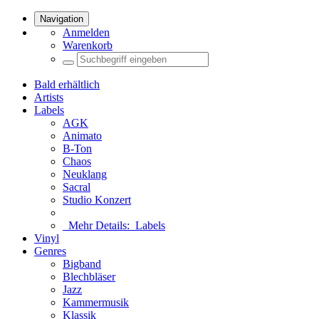
Navigation
Anmelden
Warenkorb
Bald erhältlich
Artists
Labels
AGK
Animato
B-Ton
Chaos
Neuklang
Sacral
Studio Konzert
Mehr Details:
Labels
Vinyl
Genres
Bigband
Blechbläser
Jazz
Kammermusik
Klassik