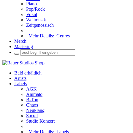
Piano
Pop/Rock
Vokal
Weltmusik
Zeitgenössisch
Mehr Details:
Genres
Merch
Mastering
Bald erhältlich
Artists
Labels
AGK
Animato
B-Ton
Chaos
Neuklang
Sacral
Studio Konzert
Mehr Details:
Labels