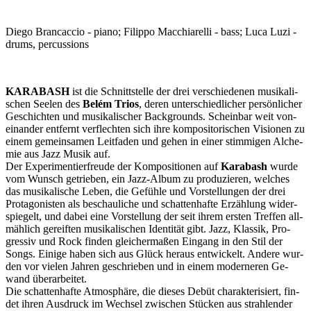
Die­go Bran­cac­cio - pia­no; Fi­lip­po Mac­chia­rel­li - bass; Luca Luzi -
drums, per­cus­sions
KARABASH
ist die Schnitt­stel­le der drei ver­schie­de­nen mu­si­ka­li­
schen See­len des
Belém Trios
, de­ren un­ter­schied­li­cher per­sön­li­cher
Ge­schich­ten und mu­si­ka­li­scher Back­grounds. Schein­bar weit von­
ein­an­der ent­fernt ver­flech­ten sich ihre kom­po­si­to­ri­schen Vi­sio­nen zu
ei­nem ge­mein­sa­men Leit­fa­den und ge­hen in ei­ner stim­mi­gen Al­che­
mie aus Jazz Mu­sik auf.
Der Ex­pe­ri­men­tier­freu­de der Kom­po­si­tio­nen auf
Karabash
wur­de
vom Wunsch ge­trie­ben, ein Jazz-Al­bum zu pro­du­zie­ren, wel­ches
das mu­si­ka­li­sche Le­ben, die Ge­füh­le und Vor­stel­lun­gen der drei
Prot­ago­nis­ten als be­schau­li­che und schat­ten­haf­te Er­zäh­lung wi­der­
spie­gelt, und da­bei eine Vor­stel­lung der seit ih­rem ers­ten Tref­fen all­
mäh­lich ge­reif­ten mu­si­ka­li­schen Iden­ti­tät gibt. Jazz, Klas­sik, Pro­
gres­siv und Rock fin­den glei­cher­ma­ßen Ein­gang in den Stil der
Songs. Ei­ni­ge ha­ben sich aus Glück her­aus ent­wi­ckelt. An­de­re wur­
den vor vie­len Jah­ren ge­schrie­ben und in ei­nem mo­der­ne­ren Ge­
wand über­ar­bei­tet.
Die schat­ten­haf­te At­mo­sphä­re, die die­ses De­büt cha­rak­te­ri­siert, fin­
det ih­ren Aus­druck im Wech­sel zwi­schen Stü­cken aus strah­len­der