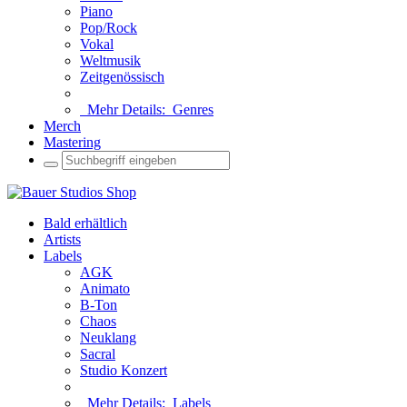
Piano
Pop/Rock
Vokal
Weltmusik
Zeitgenössisch
Mehr Details:
Genres
Merch
Mastering
Bald erhältlich
Artists
Labels
AGK
Animato
B-Ton
Chaos
Neuklang
Sacral
Studio Konzert
Mehr Details:
Labels