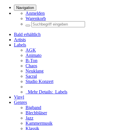
Navigation
Anmelden
Warenkorb
Bald erhältlich
Artists
Labels
AGK
Animato
B-Ton
Chaos
Neuklang
Sacral
Studio Konzert
Mehr Details:
Labels
Vinyl
Genres
Bigband
Blechbläser
Jazz
Kammermusik
Klassik