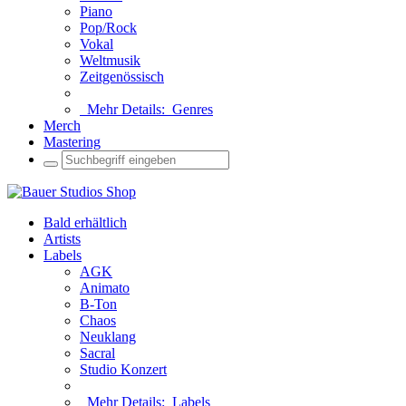
Piano
Pop/Rock
Vokal
Weltmusik
Zeitgenössisch
Mehr Details:
Genres
Merch
Mastering
Bald erhältlich
Artists
Labels
AGK
Animato
B-Ton
Chaos
Neuklang
Sacral
Studio Konzert
Mehr Details:
Labels