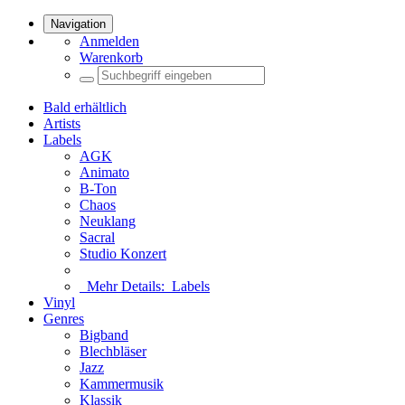
Navigation
Anmelden
Warenkorb
Bald erhältlich
Artists
Labels
AGK
Animato
B-Ton
Chaos
Neuklang
Sacral
Studio Konzert
Mehr Details:
Labels
Vinyl
Genres
Bigband
Blechbläser
Jazz
Kammermusik
Klassik