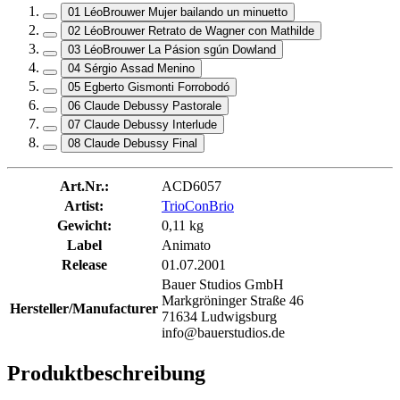
01 LéoBrouwer Mujer bailando un minuetto
02 LéoBrouwer Retrato de Wagner con Mathilde
03 LéoBrouwer La Pásion sgún Dowland
04 Sérgio Assad Menino
05 Egberto Gismonti Forrobodó
06 Claude Debussy Pastorale
07 Claude Debussy Interlude
08 Claude Debussy Final
Art.Nr.:
ACD6057
Artist:
TrioConBrio
Gewicht:
0,11 kg
Label
Animato
Release
01.07.2001
Bauer Studios GmbH
Markgröninger Straße 46
Hersteller/Manufacturer
71634 Ludwigsburg
info@bauerstudios.de
Produktbeschreibung