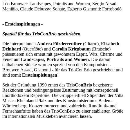
Léo Brouwer: Landscapes, Potraits and Women, Sérgio Assad:
Meniñio, Claude Débussy: Sonate, Egberto Gismonti: Forrobodó
- Ersteinspielungen -
Speziell für das TrioConBrio geschrieben
Die Interpretinnen
Andrea Förderreuther
(Gitarre),
Elisabeth
Deinhard
(Querflöte) und
Carolin Kriegbaum
(Bratsche)
präsentieren sich erneut mit gewohntem Esprit, Witz, Charme und
Feuer auf
Landscapes, Portraits and Women
. Die darauf
enthaltenen Stücke wurden speziell von den Komponisten -
Brouwer, Assad, Gismonti - für das TrioConBrio geschrieben und
sind somit
Ersteinspielungen
!
Seit der Gründung 1990 erntet das
TrioConBrio
begeisterte
Reaktionen und bedingungslose Zustimmung mit konzeptionell
unorthodoxem Repertoire. Die Gruppe erhielt Stipendien der Villa
Musica Rheinland-Pfalz und des Kunstministeriums Baden-
Württemberg. Konzerttourneen und zahlreiche Rundfunk- und
Fernsehauftritte haben das TrioConBrio zu einer etablierten Größe
im internationalen Musikleben avancieren lassen.