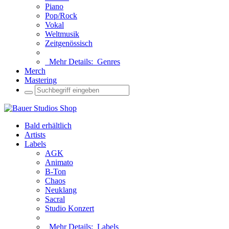
Piano
Pop/Rock
Vokal
Weltmusik
Zeitgenössisch
Mehr Details:
Genres
Merch
Mastering
Bald erhältlich
Artists
Labels
AGK
Animato
B-Ton
Chaos
Neuklang
Sacral
Studio Konzert
Mehr Details:
Labels