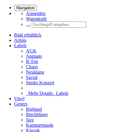
Navigation
Anmelden
Warenkorb
Bald erhältlich
Artists
Labels
AGK
Animato
B-Ton
Chaos
Neuklang
Sacral
Studio Konzert
Mehr Details:
Labels
Vinyl
Genres
Bigband
Blechbläser
Jazz
Kammermusik
Klassik