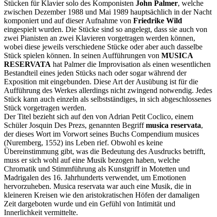
Stücken für Klavier solo des Komponisten
John Palmer
, welche
zwischen Dezember 1988 und Mai 1989 hauptsächlich in der Nacht
komponiert und auf dieser Aufnahme von
Friedrike Wild
eingespielt wurden. Die Stücke sind so angelegt, dass sie auch von
zwei Pianisten an zwei Klavieren vorgetragen werden können,
wobei diese jeweils verschiedene Stücke oder aber auch dasselbe
Stück spielen können. In seinen Aufführungen von
MUSICA
RESERVATA
hat Palmer die Improvisation als einen wesentlichen
Bestandteil eines jeden Stücks nach oder sogar während der
Exposition mit eingebunden. Diese Art der Ausübung ist für die
Aufführung des Werkes allerdings nicht zwingend notwendig. Jedes
Stück kann auch einzeln als selbstständiges, in sich abgeschlossenes
Stück vorgetragen werden.
Der Titel bezieht sich auf den von Adrian Petit Coclico, einem
Schüler Josquin Des Prezs, genannten Begriff
musica reservata
,
der dieses Wort im Vorwort seines Buchs Compendium musices
(Nuremberg, 1552) ins Leben rief. Obwohl es keine
Übereinstimmung gibt, was die Bedeutung des Ausdrucks betrifft,
muss er sich wohl auf eine Musik bezogen haben, welche
Chromatik und Stimmführung als Kunstgriff in Motetten und
Madrigalen des 16. Jahrhunderts verwendet, um Emotionen
hervorzuheben. Musica reservata war auch eine Musik, die in
kleineren Kreisen wie den aristokratischen Höfen der damaligen
Zeit dargeboten wurde und ein Gefühl von Intimität und
Innerlichkeit vermittelte.