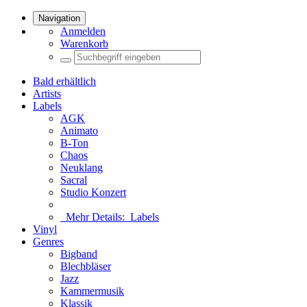
Navigation
Anmelden
Warenkorb
Bald erhältlich
Artists
Labels
AGK
Animato
B-Ton
Chaos
Neuklang
Sacral
Studio Konzert
Mehr Details:
Labels
Vinyl
Genres
Bigband
Blechbläser
Jazz
Kammermusik
Klassik