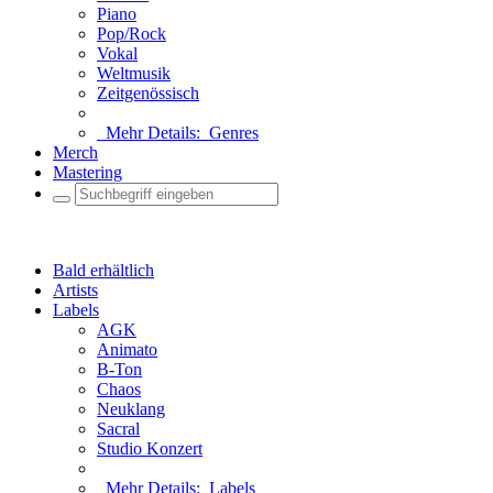
Piano
Pop/Rock
Vokal
Weltmusik
Zeitgenössisch
Mehr Details:
Genres
Merch
Mastering
Bald erhältlich
Artists
Labels
AGK
Animato
B-Ton
Chaos
Neuklang
Sacral
Studio Konzert
Mehr Details:
Labels