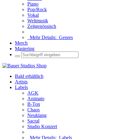
Piano
Pop/Rock
Vokal
Weltmusik
Zeitgenössisch
Mehr Details:
Genres
Merch
Mastering
Bald erhältlich
Artists
Labels
AGK
Animato
B-Ton
Chaos
Neuklang
Sacral
Studio Konzert
Mehr Details:
Labels